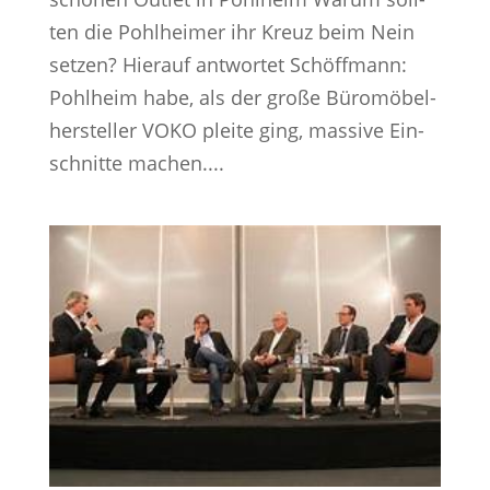
ten die Pohl­hei­mer ihr Kreuz beim Nein
set­zen? Hierauf antwortet Schöffmann:
Pohlheim habe, als der gro­ße Bü­ro­mö­bel­
her­stel­ler VOKO plei­te ging, mas­si­ve Ein­
schnit­te ma­chen....