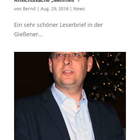
Ansichtssache „Mehrheit“ !
von
Bernd
|
Aug. 29, 2018
|
News
Ein sehr schöner Leserbrief in der
Gießener...