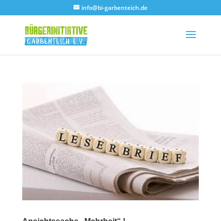
info@bi-garbenteich.de