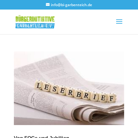
info@bi-garbenteich.de