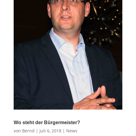
Wo steht der Bürgermeister?
von
Bernd
|
Juli 6, 2018
|
News