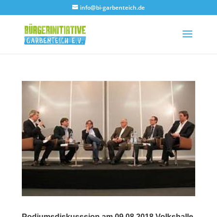
info@bi-garbenteich.de
Podiumsdiskusssion am 09.08.2018 Volkshalle