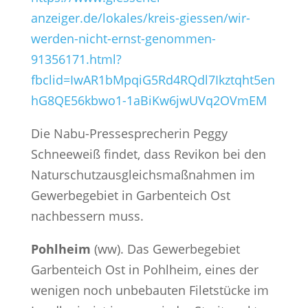
anzeiger.de/lokales/kreis-giessen/wir-
werden-nicht-ernst-genommen-
91356171.html?
fbclid=IwAR1bMpqiG5Rd4RQdl7Ikztqht5en
hG8QE56kbwo1-1aBiKw6jwUVq2OVmEM
Die Nabu-Pressesprecherin Peggy
Schneeweiß findet, dass Revikon bei den
Naturschutzausgleichsmaßnahmen im
Gewerbegebiet in Garbenteich Ost
nachbessern muss.
Pohlheim
(ww). Das Gewerbegebiet
Garbenteich Ost in Pohlheim, eines der
wenigen noch unbebauten Filetstücke im