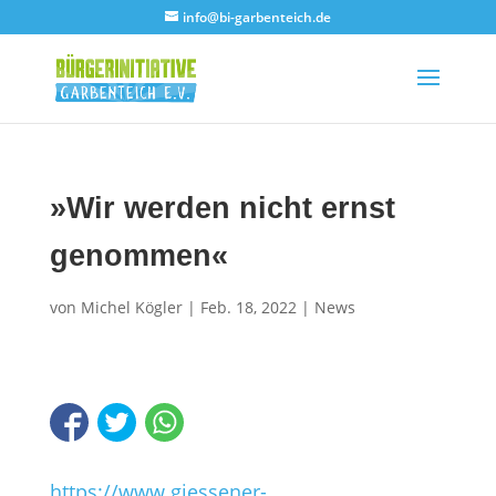
info@bi-garbenteich.de
»Wir werden nicht ernst
genommen«
von
Michel Kögler
|
Feb. 18, 2022
|
News
https://www.giessener-